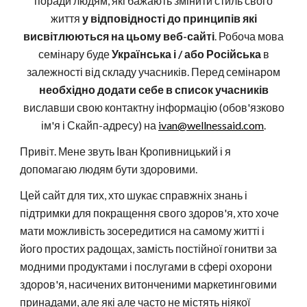
поради людям, які бажають змінити стиль свого
життя
у відповідності до принципів які
висвітлюються на цьому веб-сайті
. Робоча мова
семінару буде
Українська і / або Російська
в
залежності від складу учасників. Перед семінаром
необхідно додати себе в список учасників
виславши свою контактну інформацію (обов'язково
ім'я і Скайп-адресу) на
ivan@wellnessaid.com
.
Привіт. Мене звуть Іван Кропивницький і я
допомагаю людям бути здоровими.
Цей сайт для тих, хто шукає справжніх знань і
підтримки для покращення свого здоров'я, хто хоче
мати можливість зосередитися на самому житті і
його простих радощах, замість постійної гонитви за
модними продуктами і послугами в сфері охорони
здоров'я, насичених витонченими маркетинговими
принадами, але які але часто не містять ніякої