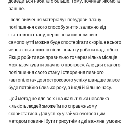
доведеться набагато більше. Тому, починай якомога
раніше.
Після вивчення матеріалу і побудови плану
поліпшення свого способу життя, залежно від
стартового стану, перші позитивні зміни в
самопочутті можна буде спостерігати скоріше всього
через кілька тижнів після початку роботи над собою.
Якщо робити все правильно то через кілька місяців
можна очікувати значного прогресу. Але для сталого
поліпшення свого стану і створення певного
«автопілота» довгострокового успіху швидше за все
буде потрібно близько року, а іноді й більше часу.
Цей метод не для всіх і на жаль тільки невелика
кількість людей зможе їм по справжньому
скористатися. Для успіху у займаючогося цим
методом повинні бути присутніми дві важливі умови: