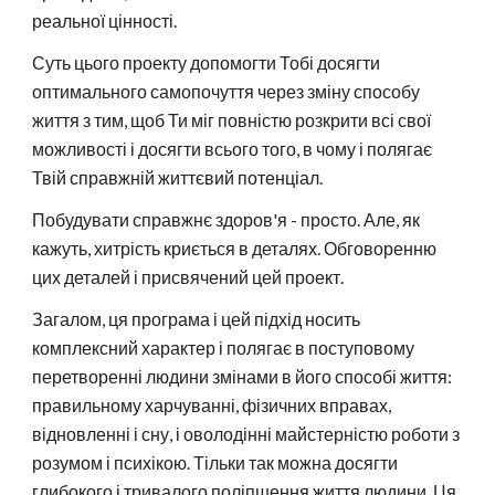
реальної цінності.
Суть цього проекту допомогти Тобі досягти
оптимального самопочуття через зміну способу
життя з тим, щоб Ти міг повністю розкрити всі свої
можливості і досягти всього того, в чому і полягає
Твій справжній життєвий потенціал.
Побудувати справжнє здоров'я - просто. Але, як
кажуть, хитрість криється в деталях. Обговоренню
цих деталей і присвячений цей проект.
Загалом, ця програма і цей підхід носить
комплексний характер і полягає в поступовому
перетворенні людини змінами в його способі життя:
правильному харчуванні, фізичних вправах,
відновленні і сну, і оволодінні майстерністю роботи з
розумом і психікою. Тільки так можна досягти
глибокого і тривалого поліпшення життя людини. Ця