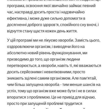
програма, освоєння якої звичайно займає певний
час, насправді досить проста і надзвичайно
ефективна, і може дуже сильно допомогти в
досягненні доброго здоров'я, спокійного сну вночі, і
відчуття стану щастя кожен день життя.
У цій програмі ми не лікуємо хвороби. Замість цього,
оздоровлюючи організм, і виводячи його на
абсолютно новий рівень функціонування, ми
призводимо до того, що організм людини
перетворюється, а хвороби, навіть ті, які вважаються
досить серйозними і невиліковними, просто
зникають зцілені самим організмом. Але пам'ятай,
чим більш запущена хвороба - тим менше шансів на
успіх, тому що організм вже може бути і не в силах
впоратися з проблемою. Це не привід для відчаю,
просто при запущеній проблемі трудитися