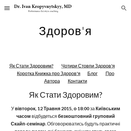
Skip to main content
Skip to navigation
Здоров'я
Як Стати Здоровим?
Чотири Стовпи Здоров'я
Коротка Книжка про Здоров'я
Блог
Про
Автора
Контакти
Як Стати Здоровим?
У
вівторок, 12 Травня 2015, о 18:00
за
Київським
часом
відбудеться
безкоштовний груповий
Скайп-семінар
. Обговорюватись будуть практичні