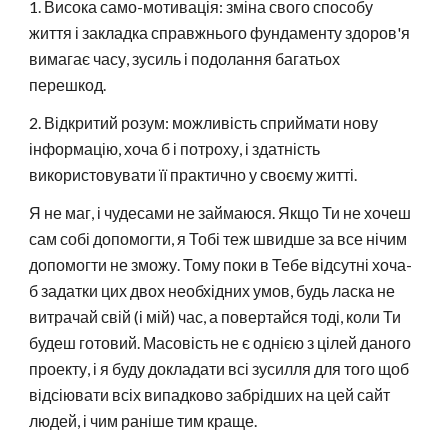
1. Висока само-мотивація: зміна свого способу
життя і закладка справжнього фундаменту здоров'я
вимагає часу, зусиль і подолання багатьох
перешкод.
2. Відкритий розум: можливість сприймати нову
інформацію, хоча б і потроху, і здатність
використовувати її практично у своєму житті.
Я не маг, і чудесами не займаюся. Якщо Ти не хочеш
сам собі допомогти, я Тобі теж швидше за все нічим
допомогти не зможу. Тому поки в Тебе відсутні хоча-
б задатки цих двох необхідних умов, будь ласка не
витрачай свій (і мій) час, а повертайся тоді, коли Ти
будеш готовий. Масовість не є однією з цілей даного
проекту, і я буду докладати всі зусилля для того щоб
відсіювати всіх випадково забрідших на цей сайт
людей, і чим раніше тим краще.