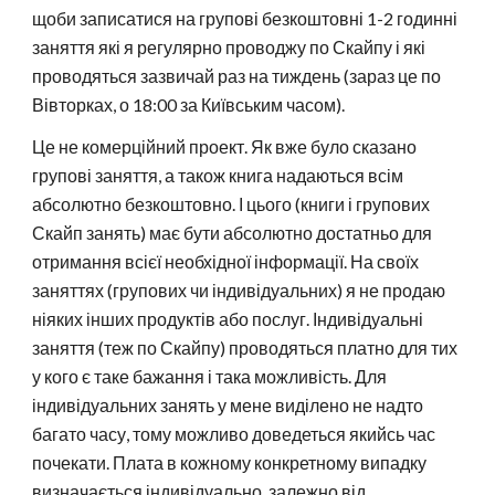
щоби записатися на групові безкоштовні 1-2 годинні
заняття які я регулярно проводжу по Скайпу і які
проводяться зазвичай раз на тиждень (зараз це по
Вівторках, о 18:00 за Київським часом).
Це не комерційний проект. Як вже було сказано
групові заняття, а також книга надаються всім
абсолютно безкоштовно. І цього (книги і групових
Скайп занять) має бути абсолютно достатньо для
отримання всієї необхідної інформації. На своїх
заняттях (групових чи індивідуальних) я не продаю
ніяких інших продуктів або послуг. Індивідуальні
заняття (теж по Скайпу) проводяться платно для тих
у кого є таке бажання і така можливість. Для
індивідуальних занять у мене виділено не надто
багато часу, тому можливо доведеться якийсь час
почекати. Плата в кожному конкретному випадку
визначається індивідуально, залежно від