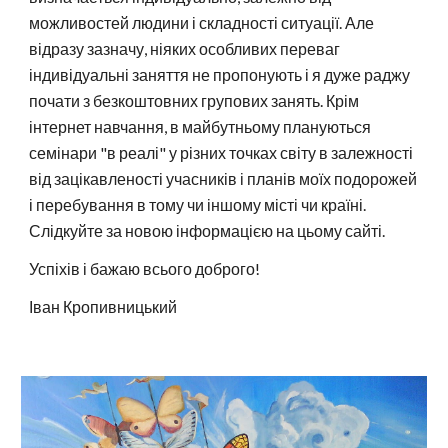
можливостей людини і складності ситуації. Але
відразу зазначу, ніяких особливих переваг
індивідуальні заняття не пропонують і я дуже раджу
почати з безкоштовних групових занять. Крім
інтернет навчання, в майбутньому плануються
семінари "в реалі" у різних точках світу в залежності
від зацікавленості учасників і планів моїх подорожей
і перебування в тому чи іншому місті чи країні.
Слідкуйте за новою інформацією на цьому сайті.
Успіхів і бажаю всього доброго!
Іван Кропивницький