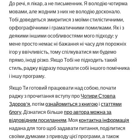
До речі, я лікар, а не письменник. Я володію чотирма
мовами, але жодним з них не володію досконало.
Тобі доведеться змиритися з моїми стилістичними,
орфографічними і граматичними помилками. Як і з
деякими іншими особливостями мого підходу: у
мене просто немає ні бажання ні часу для порожніх
ігор у ввічливість, тому спілкуватися ми будемо
прямо, іноді різко. Якщо Тобі не підходить такий
стиль, раджу відразу пошукати собі іншого помічника
і іншу програму.
Якщо Ти готовий працювати над собою, почати
раджу з прочитання вступу про
Чотири
Стовпа
Здоров'я
, потім
ознайомиться з книгою
і
статтями
блогу
. Дізнатися більше
про автора можна за
відповідним посиланням
. Моя
контактна інформація
надана для того щоб задавати питання, поділитися
своїми думками з приводу цієї програми, а також