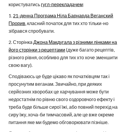
користуватись
гугл-перекладачем
:
1.
21-денна Програма Ніла Барнарда Веганский
Прорив
, класний початок для тих хто тільки-но
зібрався спробувати.
2. Сторінка
Джона Макдугала з різними лінками на
його сторінки з рецептами
(дуже багато рецептів,
різного рівня, особливо для тих хто хоче зменшити
свою вагу).
Сподіваюсь це буде цікаво як початківцям так і
просунутим веганам. Звичайно, при деяких
серйозних хворобах це харчування може бути
недостатнім по рівню свого оздоровчого ефекту і
треба буде більше сирої їжі, або повний перехід на
сиру їжу, хоча-би тимчасовий, але це вже окреме
питання яке ми будемо обговорювати пізніше.